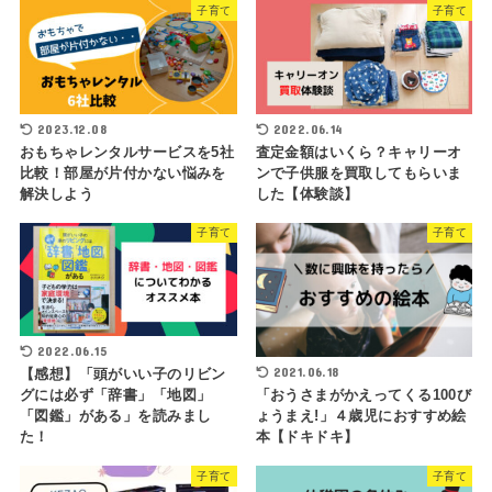
子育て
子育て
2023.12.08
2022.06.14
おもちゃレンタルサービスを5社
査定金額はいくら？キャリーオ
比較！部屋が片付かない悩みを
ンで子供服を買取してもらいま
解決しよう
した【体験談】
子育て
子育て
2022.06.15
2021.06.18
【感想】「頭がいい子のリビン
「おうさまがかえってくる100び
グには必ず「辞書」「地図」
ょうまえ!」４歳児におすすめ絵
「図鑑」がある」を読みまし
本【ドキドキ】
た！
子育て
子育て