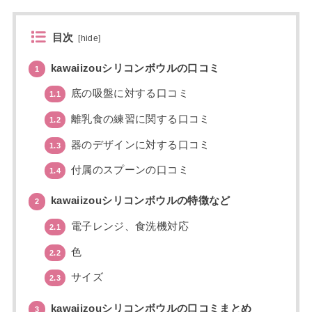
目次
[
hide
]
kawaiizouシリコンボウルの口コミ
1
底の吸盤に対する口コミ
1.1
離乳食の練習に関する口コミ
1.2
器のデザインに対する口コミ
1.3
付属のスプーンの口コミ
1.4
kawaiizouシリコンボウルの特徴など
2
電子レンジ、食洗機対応
2.1
色
2.2
サイズ
2.3
kawaiizouシリコンボウルの口コミまとめ
3