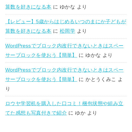
算数を好きになる本
に
ゆかな
より
【レビュー】5歳からはじめるいつのまにか子どもが
算数を好きになる本
に
松岡学
より
WordPressでブロック内改行できないときはスペー
サーブロックを使おう【簡単】
に
ゆかな
より
WordPressでブロック内改行できないときはスペー
サーブロックを使おう【簡単】
に
かとうくみこ
よ
り
ロウヤ学習机を購入した口コミ！梱包状態や組み立
てた感想も写真付きで紹介
に
ゆか
より