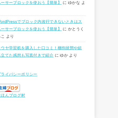
ペーサーブロックを使おう【簡単】
に
ゆかな
よ
り
WordPressでブロック内改行できないときはス
ペーサーブロックを使おう【簡単】
に
かとうく
みこ
より
ロウヤ学習机を購入した口コミ！梱包状態や組
み立てた感想も写真付きで紹介
に
ゆか
より
プライバシーポリシー
にほんブログ村