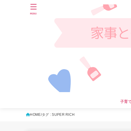
MENU
子育
HOME
タグ : SUPER RICH