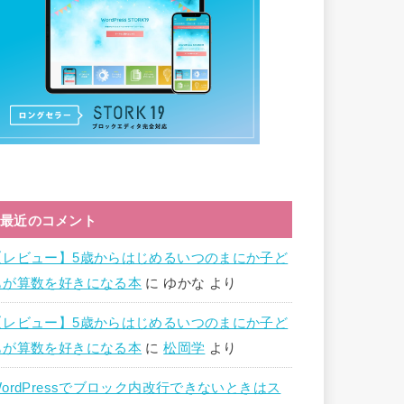
最近のコメント
【レビュー】5歳からはじめるいつのまにか子ど
もが算数を好きになる本
に
ゆかな
より
【レビュー】5歳からはじめるいつのまにか子ど
もが算数を好きになる本
に
松岡学
より
WordPressでブロック内改行できないときはス