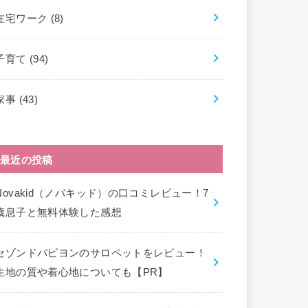
在宅ワーク
(8)
子育て
(94)
家事
(43)
最近の投稿
Novakid（ノバキッド）の口コミレビュー！7
歳息子と無料体験した感想
セゾンドパピヨンのサロペットをレビュー！
生地の質や着心地についても【PR】