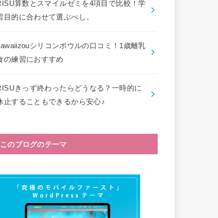
RISU算数とスマイルゼミを4項目で比較！学
習目的に合わせて選ぶべし。
kawaiizouシリコンボウルの口コミ！1歳離乳
食の練習におすすめ
RISUきっず終わったらどうなる？一時的に
休止することもできるから安心♪
このブログのテーマ