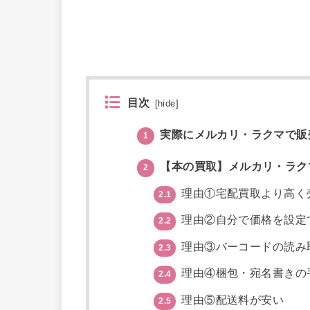
目次
[
hide
]
実際にメルカリ・ラクマで販
1
【本の買取】メルカリ・ラク
2
理由①宅配買取より高く
2.1
理由②自分で価格を設定
2.2
理由③バーコードの読み
2.3
理由④梱包・宛名書きの
2.4
理由⑤配送料が安い
2.5