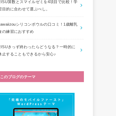
RISU算数とスマイルゼミを4項目で比較！学
習目的に合わせて選ぶべし。
kawaiizouシリコンボウルの口コミ！1歳離乳
食の練習におすすめ
RISUきっず終わったらどうなる？一時的に
休止することもできるから安心♪
このブログのテーマ