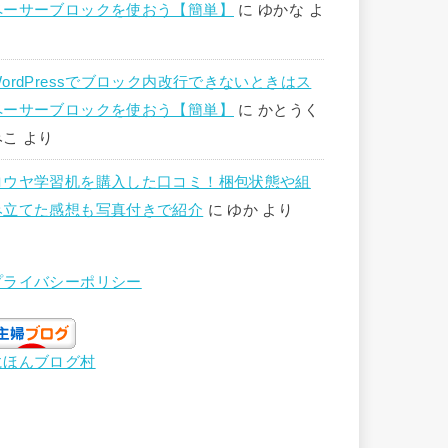
ペーサーブロックを使おう【簡単】
に
ゆかな
よ
り
WordPressでブロック内改行できないときはス
ペーサーブロックを使おう【簡単】
に
かとうく
みこ
より
ロウヤ学習机を購入した口コミ！梱包状態や組
み立てた感想も写真付きで紹介
に
ゆか
より
プライバシーポリシー
にほんブログ村