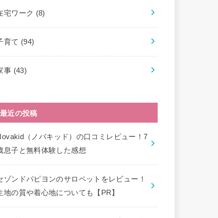
在宅ワーク
(8)
子育て
(94)
家事
(43)
最近の投稿
Novakid（ノバキッド）の口コミレビュー！7
歳息子と無料体験した感想
セゾンドパピヨンのサロペットをレビュー！
生地の質や着心地についても【PR】