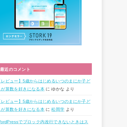
最近のコメント
【レビュー】5歳からはじめるいつのまにか子ど
もが算数を好きになる本
に
ゆかな
より
【レビュー】5歳からはじめるいつのまにか子ど
もが算数を好きになる本
に
松岡学
より
WordPressでブロック内改行できないときはス