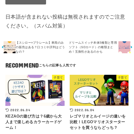
日本語が含まれない投稿は無視されますのでご注意
ください。（スパム対策）
【スシロー×プラレール】車両のみ
ドリームスイッチ本体5種類と専用
の販売はある？口コミや評判はどう
ソフト（SDカード）の種類まと
なの？
め！互換性があるのかも
RECOMMEND
子育て
子育て
2022.06.04
2022.06.04
KEZAOの遊び方は？6歳から大
レゴマリオとルイージの違いを
人まで楽しめるカラーカードゲ
比較！LEGOマリオスターター
ーム！
セットを買うならどっち？