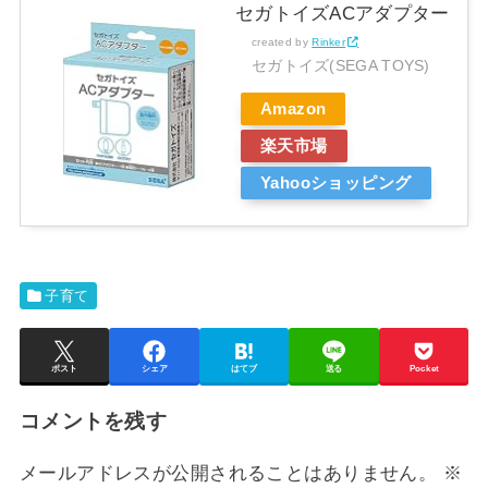
セガトイズACアダプター
created by
Rinker
セガトイズ(SEGA TOYS)
Amazon
楽天市場
Yahooショッピング
子育て
ポスト
シェア
はてブ
送る
Pocket
コメントを残す
メールアドレスが公開されることはありません。
※